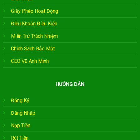
Dữ liệu người dùng được bảo vệ ra sao?
Giấy Phép Hoạt Động
Thông tin được xử lý thông qua các lớp mã hóa
Điều Khoản Điều Kiện
và cơ chế bảo mật nhằm tăng cường khả năng
bảo vệ dữ liệu.
Miễn Trừ Trách Nhiệm
Người mới có dễ sử dụng không?
Chính Sách Bảo Mật
Giao diện được thiết kế theo hướng đơn giản
CEO Vũ Anh Minh
hóa thao tác, giúp người dùng mới dễ dàng tiếp
cận và làm quen.
HƯỚNG DẪN
NK88 có đảm bảo an toàn và minh bạch
không?
Đăng Ký
Nền tảng vận hành dựa trên hệ thống công
Đăng Nhập
nghệ được thiết kế với nhiều lớp kiểm soát bảo
mật, nhằm hạn chế tối đa rủi ro trong xử lý dữ
Nạp Tiền
liệu và giao dịch của người dùng. Bên cạnh đó,
cơ chế quản lý nội bộ được xây dựng theo
Rút Tiền