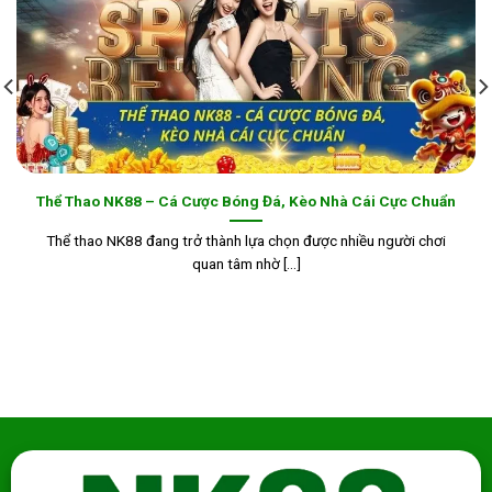
NK88
được xác định là nhà cái chú trọng tính
minh bạch và an toàn tổng thể, đồng thời liên
tục mở rộng hệ sinh thái dịch vụ để đáp ứng
nhu cầu hiện đại. Việc ứng dụng công nghệ bảo
mật nhiều lớp, kết hợp vận hành theo tiêu chuẩn
quốc tế và duy trì độ tin cậy trong hoạt động
lâu dài, đồng thời tạo nhà cái cho chiến lược
Thể Thao NK88 – Cá Cược Bóng Đá, Kèo Nhà Cái Cực Chuẩn
mở rộng bền vững.
Thể thao NK88 đang trở thành lựa chọn được nhiều người chơi
quan tâm nhờ [...]
FAQ NK88 – Câu Hỏi Thường Gặp
Những câu hỏi thường gặp và cách giải quyết