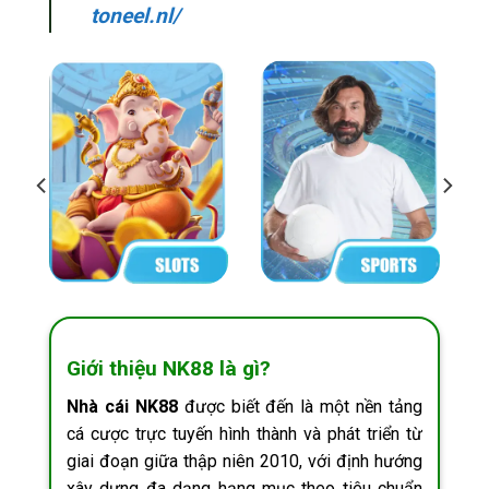
toneel.nl/
Giới thiệu NK88 là gì?
Nhà cái NK88
được biết đến là một nền tảng
cá cược trực tuyến hình thành và phát triển từ
giai đoạn giữa thập niên 2010, với định hướng
xây dựng đa dạng hạng mục theo tiêu chuẩn