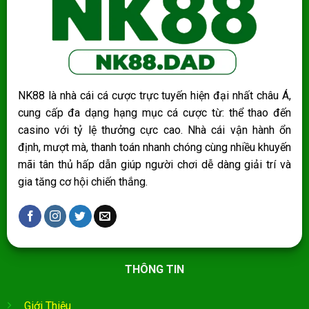
cực nhanh gọn
NK88 có hỗ trợ điện thoại không?
Có. Hệ thống được tối ưu cho cả Android và
NK88 là nhà cái cá cược trực tuyến hiện đại nhất châu Á,
iOS, đồng thời hỗ trợ truy cập bằng trình duyệt
cung cấp đa dạng hạng mục cá cược từ: thể thao đến
trên mọi thiết bị.
casino với tỷ lệ thưởng cực cao. Nhà cái vận hành ổn
Tôi có cần cài đặt ứng dụng không?
định, mượt mà, thanh toán nhanh chóng cùng nhiều khuyến
mãi tân thủ hấp dẫn giúp người chơi dễ dàng giải trí và
Không bắt buộc. Người dùng có thể sử dụng
gia tăng cơ hội chiến thắng.
trực tiếp trên trình duyệt hoặc cài đặt ứng dụng
tương thích.
Hệ thống có hoạt động liên tục không?
Nền tảng được xây dựng nhằm duy trì khả
THÔNG TIN
năng truy cập ổn định và liên tục trong nhiều
khung thời gian khác nhau.
Giới Thiệu