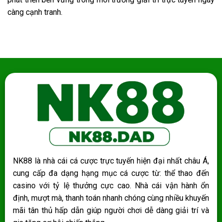
càng cạnh tranh.
NK88 là nhà cái cá cược trực tuyến hiện đại nhất châu Á,
cung cấp đa dạng hạng mục cá cược từ: thể thao đến
casino với tỷ lệ thưởng cực cao. Nhà cái vận hành ổn
định, mượt mà, thanh toán nhanh chóng cùng nhiều khuyến
mãi tân thủ hấp dẫn giúp người chơi dễ dàng giải trí và