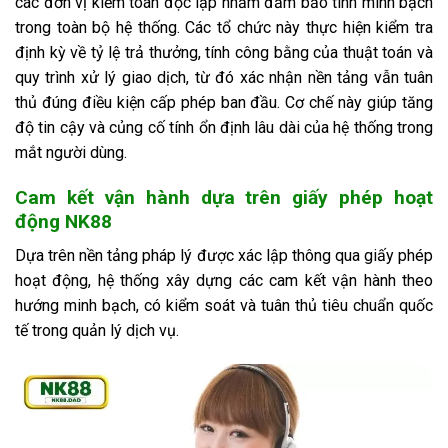
các đơn vị kiểm toán độc lập nhằm đảm bảo tính minh bạch
trong toàn bộ hệ thống. Các tổ chức này thực hiện kiểm tra
định kỳ về tỷ lệ trả thưởng, tính công bằng của thuật toán và
quy trình xử lý giao dịch, từ đó xác nhận nền tảng vẫn tuân
thủ đúng điều kiện cấp phép ban đầu. Cơ chế này giúp tăng
độ tin cậy và củng cố tính ổn định lâu dài của hệ thống trong
mắt người dùng.
Cam kết vận hành dựa trên giấy phép hoạt
động NK88
Dựa trên nền tảng pháp lý được xác lập thông qua giấy phép
hoạt động, hệ thống xây dựng các cam kết vận hành theo
hướng minh bạch, có kiểm soát và tuân thủ tiêu chuẩn quốc
tế trong quản lý dịch vụ.