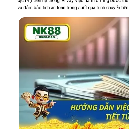
dịch vụ trên hệ thống, vì vậy việc nắm rõ từng bước thự
và đảm bảo tính an toàn trong suốt quá trình chuyển tiền