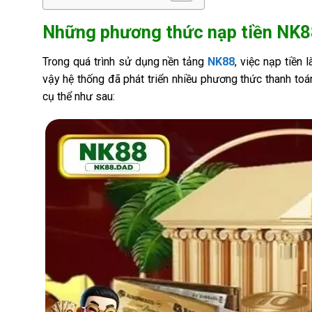
Những phương thức nạp tiền NK8
Trong quá trình sử dụng nền tảng
NK88
, việc nạp tiền 
vậy hệ thống đã phát triển nhiều phương thức thanh t
cụ thể như sau: