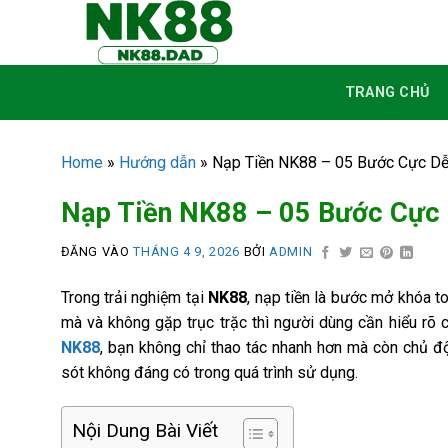
TRANG CHỦ
Home
»
Hướng dẫn
»
Nạp Tiền NK88 – 05 Bước Cực Dễ,
Nạp Tiền NK88 – 05 Bước Cực 
ĐĂNG VÀO
THÁNG 4 9, 2026
BỞI
ADMIN
Trong trải nghiệm tại
NK88
, nạp tiền là bước mở khóa to
mà và không gặp trục trặc thì người dùng cần hiểu rõ 
NK88
, bạn không chỉ thao tác nhanh hơn mà còn chủ đ
sót không đáng có trong quá trình sử dụng.
Nội Dung Bài Viết