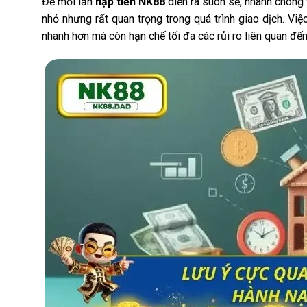
Để mỗi lần
nạp tiền NK88
diễn ra suôn sẻ, nhanh chóng 
nhỏ nhưng rất quan trọng trong quá trình giao dịch. Vi
nhanh hơn mà còn hạn chế tối đa các rủi ro liên quan đến