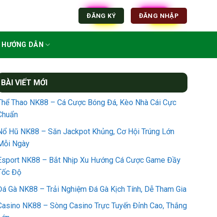
ĐĂNG KÝ
ĐĂNG NHẬP
HƯỚNG DẪN
BÀI VIẾT MỚI
Thể Thao NK88 – Cá Cược Bóng Đá, Kèo Nhà Cái Cực
Chuẩn
Nổ Hũ NK88 – Săn Jackpot Khủng, Cơ Hội Trúng Lớn
Mỗi Ngày
Esport NK88 – Bắt Nhịp Xu Hướng Cá Cược Game Đầy
Tốc Độ
Đá Gà NK88 – Trải Nghiệm Đá Gà Kịch Tính, Dễ Tham Gia
Casino NK88 – Sòng Casino Trực Tuyến Đỉnh Cao, Thắng