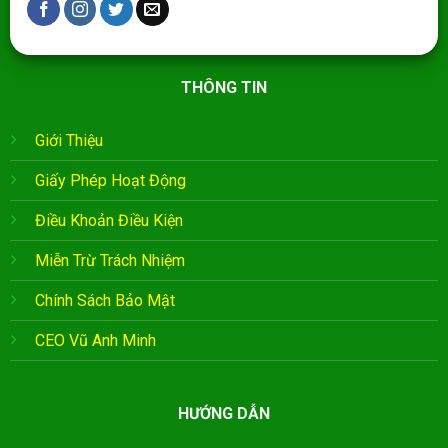
THÔNG TIN
Giới Thiệu
Giấy Phép Hoạt Động
Điều Khoản Điều Kiện
Miễn Trừ Trách Nhiệm
Chính Sách Bảo Mật
CEO Vũ Anh Minh
HƯỚNG DẪN