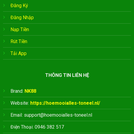
Đăng Ký
Đăng Nhập
Nạp Tiền
Rút Tiền
Tải App
THÔNG TIN LIÊN HỆ
Brand:
NK88
Website:
https://hoemooialles-toneel.nl/
Email:
support@hoemooialles-toneel.nl
Điện Thoại:
0946 382 517