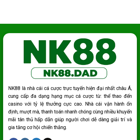
NK88 là nhà cái cá cược trực tuyến hiện đại nhất châu Á,
cung cấp đa dạng hạng mục cá cược từ: thể thao đến
casino với tỷ lệ thưởng cực cao. Nhà cái vận hành ổn
định, mượt mà, thanh toán nhanh chóng cùng nhiều khuyến
mãi tân thủ hấp dẫn giúp người chơi dễ dàng giải trí và
gia tăng cơ hội chiến thắng.