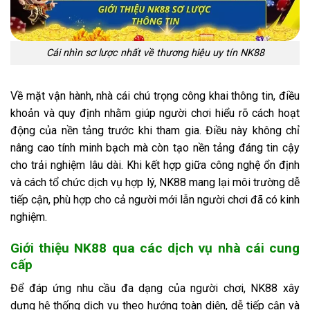
Cái nhìn sơ lược nhất về thương hiệu uy tín NK88
Về mặt vận hành, nhà cái chú trọng công khai thông tin, điều
khoản và quy định nhằm giúp người chơi hiểu rõ cách hoạt
động của nền tảng trước khi tham gia. Điều này không chỉ
nâng cao tính minh bạch mà còn tạo nền tảng đáng tin cậy
cho trải nghiệm lâu dài. Khi kết hợp giữa công nghệ ổn định
và cách tổ chức dịch vụ hợp lý, NK88 mang lại môi trường dễ
tiếp cận, phù hợp cho cả người mới lẫn người chơi đã có kinh
nghiệm.
Giới thiệu NK88 qua các dịch vụ nhà cái cung
cấp
Để đáp ứng nhu cầu đa dạng của người chơi, NK88 xây
dựng hệ thống dịch vụ theo hướng toàn diện, dễ tiếp cận và