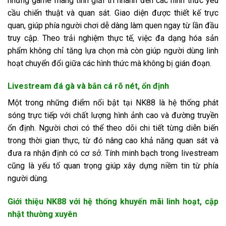
những game mang tính giải trí nhanh đến các hình thức yêu
cầu chiến thuật và quan sát. Giao diện được thiết kế trực
quan, giúp phía người chơi dễ dàng làm quen ngay từ lần đầu
truy cập. Theo trải nghiệm thực tế, việc đa dạng hóa sản
phẩm không chỉ tăng lựa chọn mà còn giúp người dùng linh
hoạt chuyển đổi giữa các hình thức mà không bị gián đoạn.
Livestream đá gà và bắn cá rõ nét, ổn định
Một trong những điểm nổi bật tại NK88 là hệ thống phát
sóng trực tiếp với chất lượng hình ảnh cao và đường truyền
ổn định. Người chơi có thể theo dõi chi tiết từng diễn biến
trong thời gian thực, từ đó nâng cao khả năng quan sát và
đưa ra nhận định có cơ sở. Tính minh bạch trong livestream
cũng là yếu tố quan trọng giúp xây dựng niềm tin từ phía
người dùng.
Giới thiệu NK88 với hệ thống khuyến mãi linh hoạt, cập
nhật thường xuyên