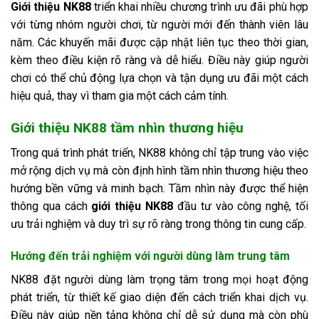
Giới thiệu NK88
triển khai nhiều chương trình ưu đãi phù hợp
với từng nhóm người chơi, từ người mới đến thành viên lâu
năm. Các khuyến mãi được cập nhật liên tục theo thời gian,
kèm theo điều kiện rõ ràng và dễ hiểu. Điều này giúp người
chơi có thể chủ động lựa chọn và tận dụng ưu đãi một cách
hiệu quả, thay vì tham gia một cách cảm tính.
Giới thiệu NK88 tầm nhìn thương hiệu
Trong quá trình phát triển, NK88 không chỉ tập trung vào việc
mở rộng dịch vụ mà còn định hình tầm nhìn thương hiệu theo
hướng bền vững và minh bạch. Tầm nhìn này được thể hiện
thông qua cách
giới thiệu NK88
đầu tư vào công nghệ, tối
ưu trải nghiệm và duy trì sự rõ ràng trong thông tin cung cấp.
Hướng đến trải nghiệm với người dùng làm trung tâm
NK88 đặt người dùng làm trọng tâm trong mọi hoạt động
phát triển, từ thiết kế giao diện đến cách triển khai dịch vụ.
Điều này giúp nền tảng không chỉ dễ sử dụng mà còn phù