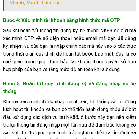
Nhanh, Mượt, Tiện Lợi
Bước 4: Xác minh tài khoản bằng hình thức mã OTP
Sau khi hoàn tất thông tin đăng ký, hệ thống NK88 sẽ gửi mã
xác minh OTP về số điện thoại hoặc email mà bạn đã đăng
ký, nhiệm vụ của bạn là nhập chính xác mã này vào ô xác thực
trong thời gian quy định để hoàn tất bước bảo mật, đây là cơ
chế quan trọng giúp đảm bảo tài khoản thuộc quyền sở hữu
hợp pháp của bạn và tăng mức độ an toàn khi sử dụng.
Bước 5: Hoàn tất quy trình đăng ký và đăng nhập vô hệ
thống
Khi mã xác minh được nhập chính xác, hệ thống sẽ tự động
kích hoạt tài khoản và bạn có thể tiến hành đăng nhập để bắt
đầu sử dụng các dịch vụ tại NK88, ở bước này bạn nên kiểm
tra lại thông tin đăng nhập một lần nữa để đảm bảo không có
sai sót, từ đó giúp quá trình trải nghiệm diễn ra ổn định và