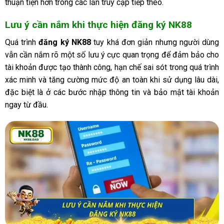
thuận tiện hơn trong các lần truy cập tiếp theo.
Lưu ý cần nắm khi thực hiện đăng ký NK88
Quá trình
đăng ký NK88
tuy khá đơn giản nhưng người dùng
vẫn cần nắm rõ một số lưu ý cực quan trọng để đảm bảo cho
tài khoản được tạo thành công, hạn chế sai sót trong quá trình
xác minh và tăng cường mức độ an toàn khi sử dụng lâu dài,
đặc biệt là ở các bước nhập thông tin và bảo mật tài khoản
ngay từ đầu.