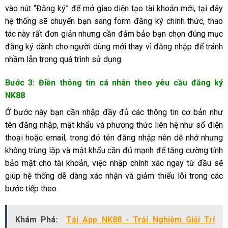
vào nút “Đăng ký” để mở giao diện tạo tài khoản mới, tại đây
hệ thống sẽ chuyển bạn sang form đăng ký chính thức, thao
tác này rất đơn giản nhưng cần đảm bảo bạn chọn đúng mục
đăng ký dành cho người dùng mới thay vì đăng nhập để tránh
nhầm lẫn trong quá trình sử dụng.
Bước 3: Điền thông tin cá nhân theo yêu cầu đăng ký
NK88
Ở bước này bạn cần nhập đầy đủ các thông tin cơ bản như
tên đăng nhập, mật khẩu và phương thức liên hệ như số điện
thoại hoặc email, trong đó tên đăng nhập nên dễ nhớ nhưng
không trùng lặp và mật khẩu cần đủ mạnh để tăng cường tính
bảo mật cho tài khoản, việc nhập chính xác ngay từ đầu sẽ
giúp hệ thống dễ dàng xác nhận và giảm thiểu lỗi trong các
bước tiếp theo.
Khám Phá:
Tải App NK88 - Trải Nghiệm Giải Trí