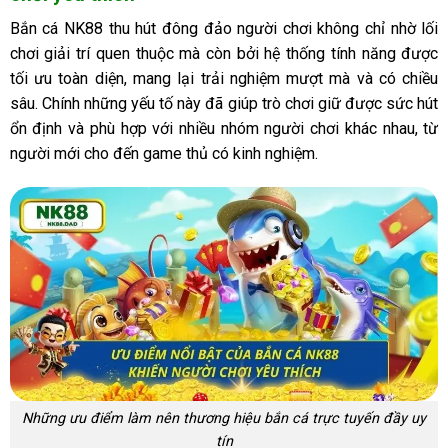
Bắn cá NK88 thu hút đông đảo người chơi không chỉ nhờ lối
chơi giải trí quen thuộc mà còn bởi hệ thống tính năng được
tối ưu toàn diện, mang lại trải nghiệm mượt mà và có chiều
sâu. Chính những yếu tố này đã giúp trò chơi giữ được sức hút
ổn định và phù hợp với nhiều nhóm người chơi khác nhau, từ
người mới cho đến game thủ có kinh nghiệm.
Những ưu điểm làm nên thương hiệu bắn cá trực tuyến đầy uy
tín