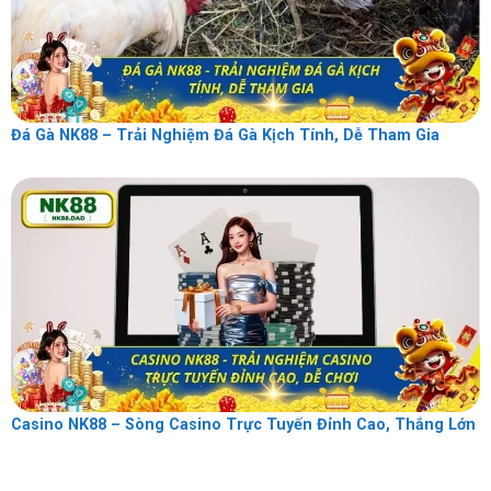
Đá Gà NK88 – Trải Nghiệm Đá Gà Kịch Tính, Dễ Tham Gia
Casino NK88 – Sòng Casino Trực Tuyến Đỉnh Cao, Thắng Lớn