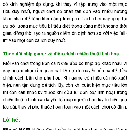
có kinh nghiệm áp dụng, khi thay vì tập trung vào một mục
tiêu duy nhất, người chơi sẽ phân tán đạn vào nhiều hướng
khác nhau để tăng khả năng trúng cá. Cách chơi này giúp tối
ưu số lượng mục tiêu bị tiêu diệt trong cùng một khoảng thời
gian, đồng thời tạo ra nguồn điểm ổn định hơn so với việc “all-
in” vào một con cá lớn duy nhất.
Theo dõi nhịp game và điều chỉnh chiến thuật linh hoạt
Mỗi ván chơi trong Bắn cá NK88 đều có nhịp độ khác nhau, vì
vậy người chơi cần quan sát kỹ sự di chuyển của cá để điều
chỉnh cách bắn cho phù hợp. Khi game có nhiều cá nhỏ xuất
hiện, nên tận dụng để tích lũy, còn khi xuất hiện mục tiêu lớn
thì cần cân nhắc kỹ trước khi đầu tư đạn. Sự linh hoạt trong
chiến thuật chính xác là yếu tố giúp người chơi duy trì hiệu quả
lâu dài, thay vì phụ thuộc hoàn toàn vào một cách chơi cố định.
Lời kết
Bắn cá NK88
không đơn thuần là một trò chơi, mà còn là nơi