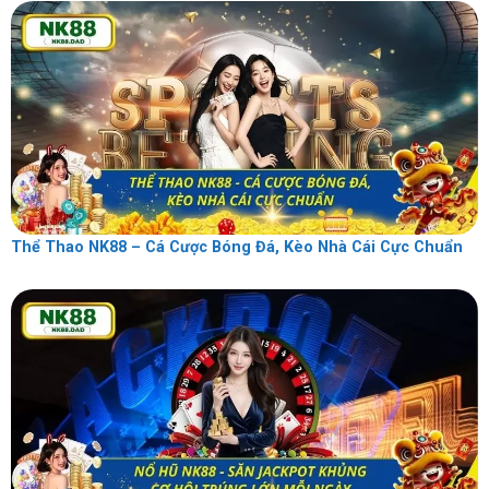
Thể Thao NK88 – Cá Cược Bóng Đá, Kèo Nhà Cái Cực Chuẩn