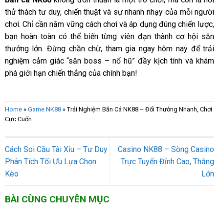
thử thách tư duy, chiến thuật và sự nhanh nhạy của mỗi người
chơi. Chỉ cần nắm vững cách chơi và áp dụng đúng chiến lược,
bạn hoàn toàn có thể biến từng viên đạn thành cơ hội săn
thưởng lớn. Đừng chần chừ, tham gia ngay hôm nay để trải
nghiệm cảm giác “săn boss – nổ hũ” đầy kịch tính và khám
phá giới hạn chiến thắng của chính bạn!
Home
»
Game NK88
»
Trải Nghiệm Bắn Cá NK88 – Đổi Thưởng Nhanh, Chơi
Cực Cuốn
Cách Soi Cầu Tài Xỉu – Tư Duy
Casino NK88 – Sòng Casino
Phân Tích Tối Ưu Lựa Chọn
Trực Tuyến Đỉnh Cao, Thắng
Kèo
Lớn
BÀI CÙNG CHUYÊN MỤC