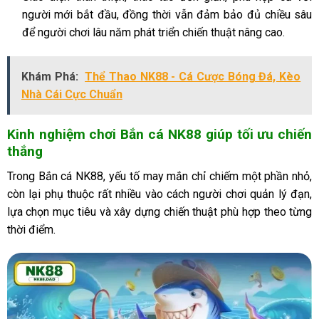
người mới bắt đầu, đồng thời vẫn đảm bảo đủ chiều sâu
để người chơi lâu năm phát triển chiến thuật nâng cao.
Khám Phá:
Thể Thao NK88 - Cá Cược Bóng Đá, Kèo
Nhà Cái Cực Chuẩn
Kinh nghiệm chơi Bắn cá NK88 giúp tối ưu chiến
thắng
Trong Bắn cá NK88, yếu tố may mắn chỉ chiếm một phần nhỏ,
còn lại phụ thuộc rất nhiều vào cách người chơi quản lý đạn,
lựa chọn mục tiêu và xây dựng chiến thuật phù hợp theo từng
thời điểm.