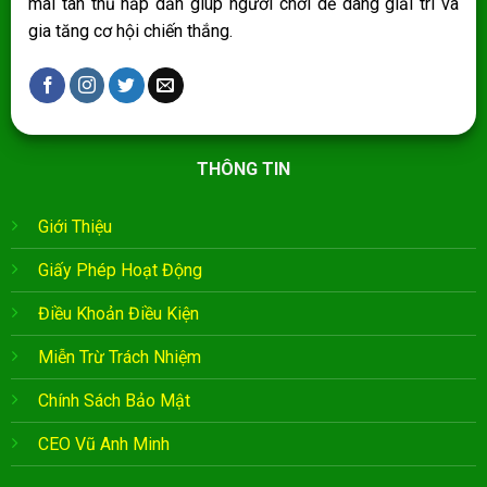
mãi tân thủ hấp dẫn giúp người chơi dễ dàng giải trí và
gia tăng cơ hội chiến thắng.
THÔNG TIN
Giới Thiệu
Giấy Phép Hoạt Động
Điều Khoản Điều Kiện
Miễn Trừ Trách Nhiệm
Chính Sách Bảo Mật
CEO Vũ Anh Minh