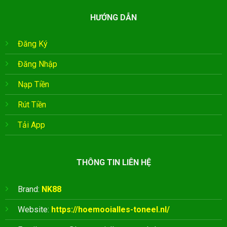
HƯỚNG DẪN
Đăng Ký
Đăng Nhập
Nạp Tiền
Rút Tiền
Tải App
THÔNG TIN LIÊN HỆ
Brand:
NK88
Website:
https://hoemooialles-toneel.nl/