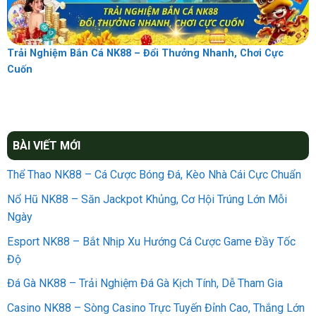
Trải Nghiệm Bắn Cá NK88 – Đổi Thưởng Nhanh, Chơi Cực
Cuốn
BÀI VIẾT MỚI
Thể Thao NK88 – Cá Cược Bóng Đá, Kèo Nhà Cái Cực Chuẩn
Nổ Hũ NK88 – Săn Jackpot Khủng, Cơ Hội Trúng Lớn Mỗi
Ngày
Esport NK88 – Bắt Nhịp Xu Hướng Cá Cược Game Đầy Tốc
Độ
Đá Gà NK88 – Trải Nghiệm Đá Gà Kịch Tính, Dễ Tham Gia
Casino NK88 – Sòng Casino Trực Tuyến Đỉnh Cao, Thắng Lớn