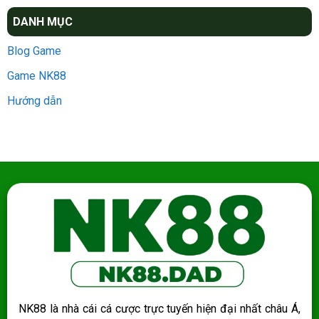
DANH MỤC
Blog Game
Game NK88
Hướng dẫn
NK88 là nhà cái cá cược trực tuyến hiện đại nhất châu Á,