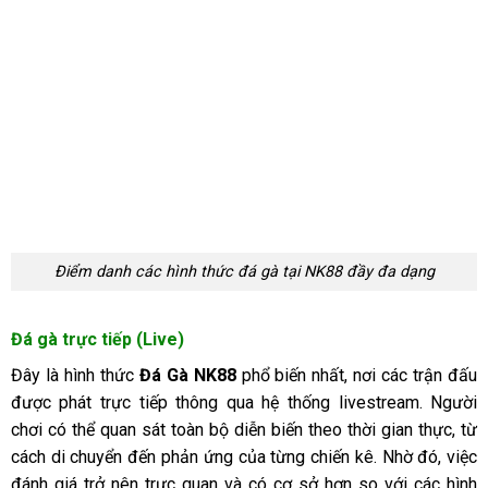
Điểm danh các hình thức đá gà tại NK88 đầy đa dạng
Đá gà trực tiếp (Live)
Đây là hình thức
Đá Gà NK88
phổ biến nhất, nơi các trận đấu
được phát trực tiếp thông qua hệ thống livestream. Người
chơi có thể quan sát toàn bộ diễn biến theo thời gian thực, từ
cách di chuyển đến phản ứng của từng chiến kê. Nhờ đó, việc
đánh giá trở nên trực quan và có cơ sở hơn so với các hình