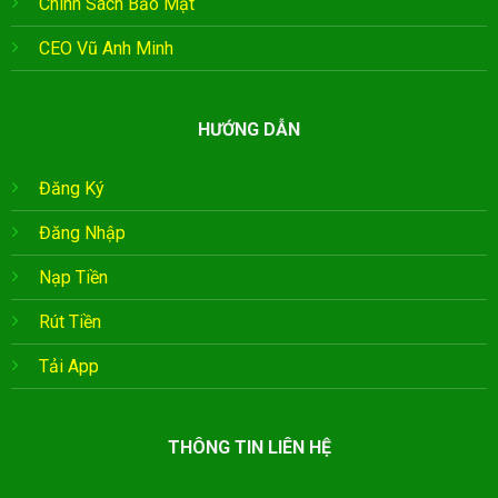
Chính Sách Bảo Mật
CEO Vũ Anh Minh
HƯỚNG DẪN
Đăng Ký
Đăng Nhập
Nạp Tiền
Rút Tiền
Tải App
THÔNG TIN LIÊN HỆ