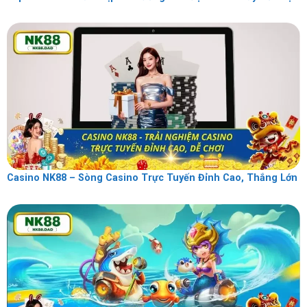
Casino NK88 – Sòng Casino Trực Tuyến Đỉnh Cao, Thắng Lớn