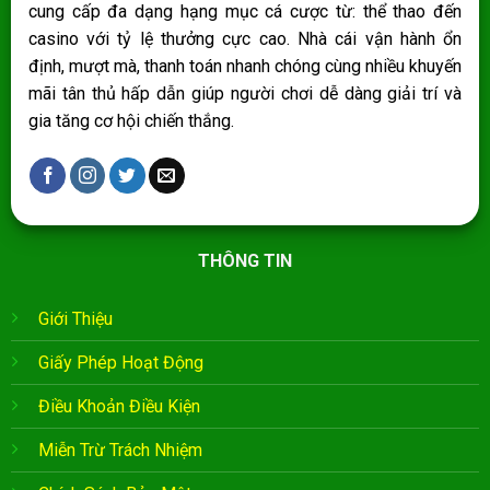
cung cấp đa dạng hạng mục cá cược từ: thể thao đến
casino với tỷ lệ thưởng cực cao. Nhà cái vận hành ổn
định, mượt mà, thanh toán nhanh chóng cùng nhiều khuyến
mãi tân thủ hấp dẫn giúp người chơi dễ dàng giải trí và
gia tăng cơ hội chiến thắng.
THÔNG TIN
Giới Thiệu
Giấy Phép Hoạt Động
Điều Khoản Điều Kiện
Miễn Trừ Trách Nhiệm