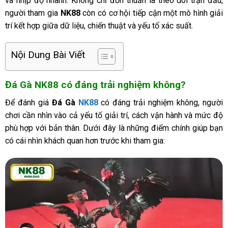
và nhịp độ nhanh. Không chỉ đơn thuần là theo dõi trận đấu,
người tham gia
NK88
còn có cơ hội tiếp cận một mô hình giải
trí kết hợp giữa dữ liệu, chiến thuật và yếu tố xác suất.
Nội Dung Bài Viết
Đá Gà NK88 có đáng trải nghiệm không?
Để đánh giá
Đá Gà
NK88
có đáng trải nghiệm không, người
chơi cần nhìn vào cả yếu tố giải trí, cách vận hành và mức độ
phù hợp với bản thân. Dưới đây là những điểm chính giúp bạn
có cái nhìn khách quan hơn trước khi tham gia: