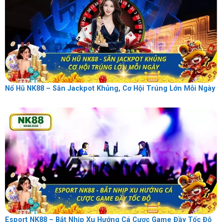
Nổ Hũ NK88 – Săn Jackpot Khủng, Cơ Hội Trúng Lớn Mỗi Ngày
Esport NK88 – Bắt Nhịp Xu Hướng Cá Cược Game Đầy Tốc Độ