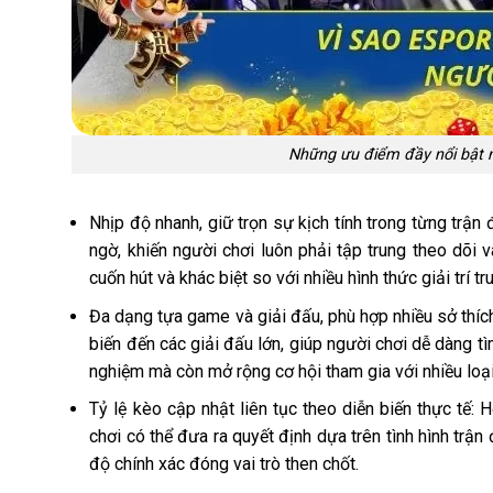
Những ưu điểm đầy nổi bật m
Nhịp độ nhanh, giữ trọn sự kịch tính trong từng trận 
ngờ, khiến người chơi luôn phải tập trung theo dõi 
cuốn hút và khác biệt so với nhiều hình thức giải trí tr
Đa dạng tựa game và giải đấu, phù hợp nhiều sở thíc
biến đến các giải đấu lớn, giúp người chơi dễ dàng t
nghiệm mà còn mở rộng cơ hội tham gia với nhiều loạ
Tỷ lệ kèo cập nhật liên tục theo diễn biến thực tế: 
chơi có thể đưa ra quyết định dựa trên tình hình trận
độ chính xác đóng vai trò then chốt.