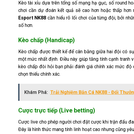
Kèo tài xỉu dựa trên tổng số mạng hạ gục, số round ho
chơi cần dự đoán kết quả sẽ cao hơn hoặc thấp hơn 
Esport NK88
cần hiểu rõ lối chơi của từng đội, bởi n
số hơn.
Kèo chấp (Handicap)
Kèo chấp được thiết kế để cân bằng giữa hai đội có s
một mức nhất định. Điều này giúp tăng tính cạnh tranh v
kèo chấp đòi hỏi bạn phải đánh giá chính xác mức độ ch
chọn thiếu chính xác.
Khám Phá:
Trải Nghiệm Bắn Cá NK88 - Đổi Thưở
Cược trực tiếp (Live betting)
Cược live cho phép người chơi đặt cược khi trận đấu đang 
Đây là hình thức mang tính linh hoạt cao nhưng cũng yê