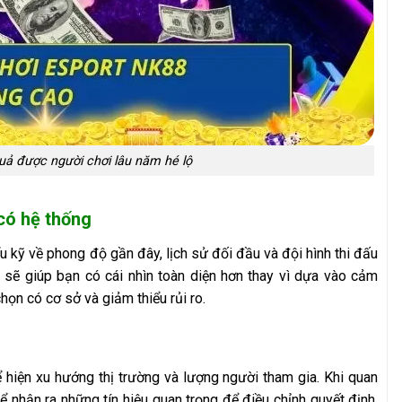
quả được người chơi lâu năm hé lộ
 có hệ thống
u kỹ về phong độ gần đây, lịch sử đối đầu và đội hình thi đấu
n sẽ giúp bạn có cái nhìn toàn diện hơn thay vì dựa vào cảm
họn có cơ sở và giảm thiểu rủi ro.
hiện xu hướng thị trường và lượng người tham gia. Khi quan
ể nhận ra những tín hiệu quan trọng để điều chỉnh quyết định.