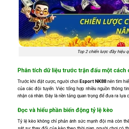
Top 2 chiến lược đầy hiệu 
Phân tích dữ liệu trước trận đấu một cách
Trước khi đặt cược, người chơi
Esport NK88
nên tìm hiể
của các đội tuyển. Việc tổng hợp nhiều nguồn thông ti
nhận cá nhân. Đây là nền tảng quan trọng để đưa ra lựa c
Đọc và hiểu phần biến động tỷ lệ kèo
Tỷ lệ kèo không chỉ phản ánh sức mạnh đội mà còn thể 
sát sự thay đổi của kèo theo thời gian, người chơi có th