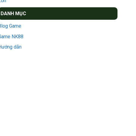
Lớn
DANH MỤC
Blog Game
Game NK88
Hướng dẫn