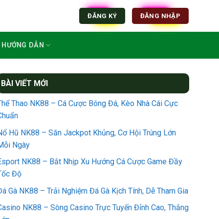
ĐĂNG KÝ
ĐĂNG NHẬP
HƯỚNG DẪN
BÀI VIẾT MỚI
Thể Thao NK88 – Cá Cược Bóng Đá, Kèo Nhà Cái Cực
Chuẩn
Nổ Hũ NK88 – Săn Jackpot Khủng, Cơ Hội Trúng Lớn
Mỗi Ngày
Esport NK88 – Bắt Nhịp Xu Hướng Cá Cược Game Đầy
Tốc Độ
Đá Gà NK88 – Trải Nghiệm Đá Gà Kịch Tính, Dễ Tham Gia
Casino NK88 – Sòng Casino Trực Tuyến Đỉnh Cao, Thắng