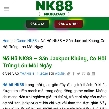
ĐĂNG KÝ
ĐĂNG NHẬP
Home
»
Game NK88
»
Nổ Hũ NK88 – Săn Jackpot Khủng, Cơ
Hội Trúng Lớn Mỗi Ngày
Nổ Hũ NK88 – Săn Jackpot Khủng, Cơ Hội
Trúng Lớn Mỗi Ngày
ĐĂNG VÀO
THÁNG 4 11, 2026
BỞI
ADMIN
Nổ hũ NK88
trong thời gian gần đây đang trở thành từ khóa
được tìm kiếm mạnh mẽ trong cộng đồng game online. Không
chỉ mang đến trải nghiệm giải trí thú vị, trò chơi này còn mở ra
cơ hội săn jackpot cực lớn chỉ với vài thao tác đơn giản. Vậy