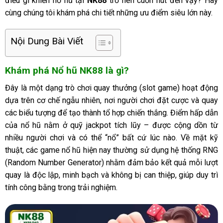
điều gì khiến nổ hũ tại
NK88
trở nên cuốn hút đến vậy? Hãy
cùng chúng tôi khám phá chi tiết những ưu điểm siêu lớn này.
Nội Dung Bài Viết
Khám phá Nổ hũ NK88 là gì?
Đây là một dạng trò chơi quay thưởng (slot game) hoạt động
dựa trên cơ chế ngẫu nhiên, nơi người chơi đặt cược và quay
các biểu tượng để tạo thành tổ hợp chiến thắng. Điểm hấp dẫn
của nổ hũ nằm ở quỹ jackpot tích lũy – được cộng dồn từ
nhiều người chơi và có thể “nổ” bất cứ lúc nào. Về mặt kỹ
thuật, các game nổ hũ hiện nay thường sử dụng hệ thống RNG
(Random Number Generator) nhằm đảm bảo kết quả mỗi lượt
quay là độc lập, minh bạch và không bị can thiệp, giúp duy trì
tính công bằng trong trải nghiệm.