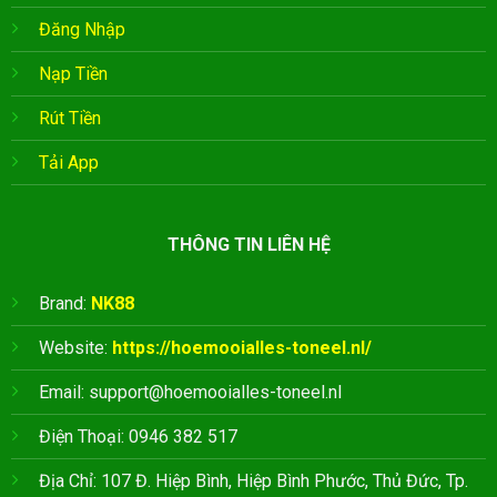
Đăng Nhập
Nạp Tiền
Rút Tiền
Tải App
THÔNG TIN LIÊN HỆ
Brand:
NK88
Website:
https://hoemooialles-toneel.nl/
Email:
support@hoemooialles-toneel.nl
Điện Thoại:
0946 382 517
Địa Chỉ:
107 Đ. Hiệp Bình, Hiệp Bình Phước, Thủ Đức, Tp.