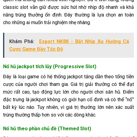
classic slot vẫn giữ được sức hút nhờ nhịp độ nhanh và khả
năng trúng thưởng ổn định. Đây thường là lựa chọn an toàn
cho những ai muốn trải nghiệm nhẹ nhàng.
Khám Phá:
Esport NK88 - Bắt Nhịp Xu Hướng Cá
Cược Game Đầy Tốc Độ
Nổ hũ jackpot tích lũy (Progressive Slot)
Đây là loại game có hệ thống jackpot tăng dần theo tổng tiền
cược của người chơi tham gia. Giá trị giải thưởng có thể đạt
mức rất cao, tạo động lực lớn cho người chơi săn hũ. Điểm
đặc trưng là jackpot không có giới hạn cố định và có thể “nổ”
bất kỳ lúc nào. Tuy nhiên, vì giá trị thưởng lớn nên xác suất
trúng thường thấp hơn so với các dòng khác.
Nổ hũ theo phần chủ đề (Themed Slot)