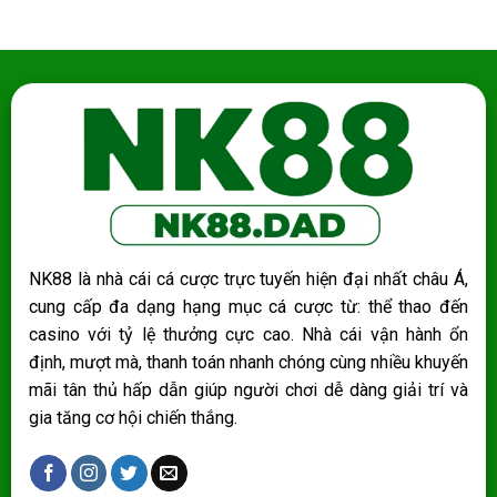
NK88 là nhà cái cá cược trực tuyến hiện đại nhất châu Á,
cung cấp đa dạng hạng mục cá cược từ: thể thao đến
casino với tỷ lệ thưởng cực cao. Nhà cái vận hành ổn
định, mượt mà, thanh toán nhanh chóng cùng nhiều khuyến
mãi tân thủ hấp dẫn giúp người chơi dễ dàng giải trí và
gia tăng cơ hội chiến thắng.