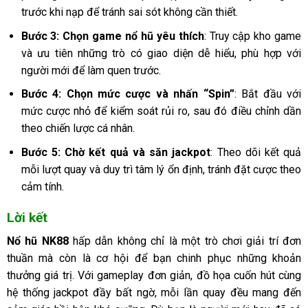
trước khi nạp để tránh sai sót không cần thiết.
Bước 3: Chọn game nổ hũ yêu thích
: Truy cập kho game
và ưu tiên những trò có giao diện dễ hiểu, phù hợp với
người mới để làm quen trước.
Bước 4: Chọn mức cược và nhấn “Spin”
: Bắt đầu với
mức cược nhỏ để kiểm soát rủi ro, sau đó điều chỉnh dần
theo chiến lược cá nhân.
Bước 5: Chờ kết quả và săn jackpot
: Theo dõi kết quả
mỗi lượt quay và duy trì tâm lý ổn định, tránh đặt cược theo
cảm tính.
Lời kết
Nổ hũ NK88
hấp dẫn không chỉ là một trò chơi giải trí đơn
thuần mà còn là cơ hội để bạn chinh phục những khoản
thưởng giá trị. Với gameplay đơn giản, đồ họa cuốn hút cùng
hệ thống jackpot đầy bất ngờ, mỗi lần quay đều mang đến