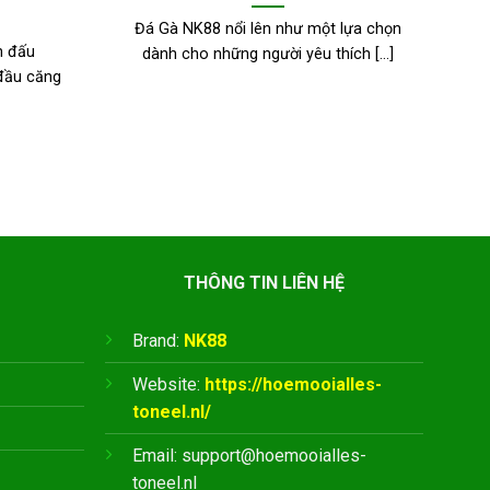
Đá Gà NK88 nổi lên như một lựa chọn
n đấu
dành cho những người yêu thích [...]
 đầu căng
ng nhu cầu cá cược của hội viên. Mỗi nhóm sản
ống nhất và dễ tiếp cận.
THÔNG TIN LIÊN HỆ
Brand:
NK88
Website:
https://hoemooialles-
toneel.nl/
Email:
support@hoemooialles-
toneel.nl