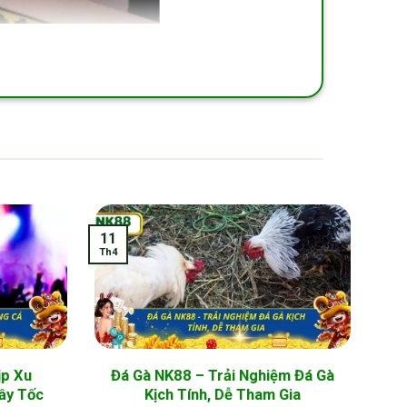
11
Th4
hái dịch vụ để đáp ứng nhu cầu hiện đại. Việc ứng
 lâu dài, đồng thời tạo nhà cái cho chiến lược mở
ịp Xu
Đá Gà NK88 – Trải Nghiệm Đá Gà
ầy Tốc
Kịch Tính, Dễ Tham Gia