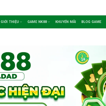
GIỚI THIỆU
GAME NK88
KHUYẾN MÃI
BLOG GAME