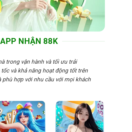
I APP NHẬN 88K
trong vận hành và tối ưu trải
tốc và khả năng hoạt động tốt trên
và phù hợp với nhu cầu với mọi khách