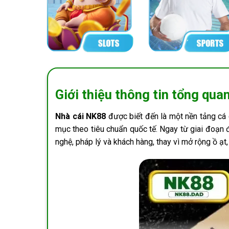
Giới thiệu thông tin tổng qua
Nhà cái NK88
được biết đến là một nền tảng cá 
mục theo tiêu chuẩn quốc tế. Ngay từ giai đoạn đ
nghệ, pháp lý và khách hàng, thay vì mở rộng ồ ạt