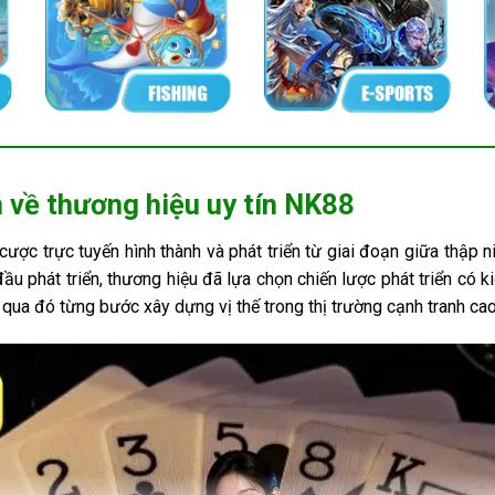
n về thương hiệu uy tín NK88
cược trực tuyến hình thành và phát triển từ giai đoạn giữa thập
ầu phát triển, thương hiệu đã lựa chọn chiến lược phát triển có k
, qua đó từng bước xây dựng vị thế trong thị trường cạnh tranh ca