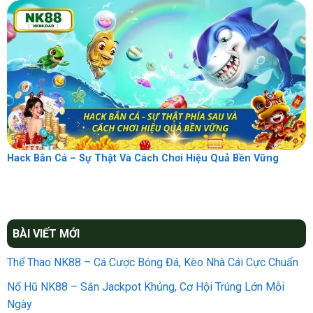
Hack Bắn Cá – Sự Thật Và Cách Chơi Hiệu Quả Bền Vững
BÀI VIẾT MỚI
Thể Thao NK88 – Cá Cược Bóng Đá, Kèo Nhà Cái Cực Chuẩn
Nổ Hũ NK88 – Săn Jackpot Khủng, Cơ Hội Trúng Lớn Mỗi
Ngày