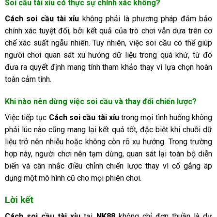
Soi cầu tài xỉu có thực sự chính xác không?
Cách soi cầu tài xỉu
không phải là phương pháp đảm bảo
chính xác tuyệt đối, bởi kết quả của trò chơi vẫn dựa trên cơ
chế xác suất ngẫu nhiên. Tuy nhiên, việc soi cầu có thể giúp
người chơi quan sát xu hướng dữ liệu trong quá khứ, từ đó
đưa ra quyết định mang tính tham khảo thay vì lựa chọn hoàn
toàn cảm tính.
Khi nào nên dừng việc soi cầu và thay đổi chiến lược?
Việc tiếp tục
Cách soi cầu tài xỉu
trong mọi tình huống không
phải lúc nào cũng mang lại kết quả tốt, đặc biệt khi chuỗi dữ
liệu trở nên nhiễu hoặc không còn rõ xu hướng. Trong trường
hợp này, người chơi nên tạm dừng, quan sát lại toàn bộ diễn
biến và cân nhắc điều chỉnh chiến lược thay vì cố gắng áp
dụng một mô hình cũ cho mọi phiên chơi.
Lời kết
Cách soi cầu tài xỉu
tại
NK88
không chỉ đơn thuần là dự