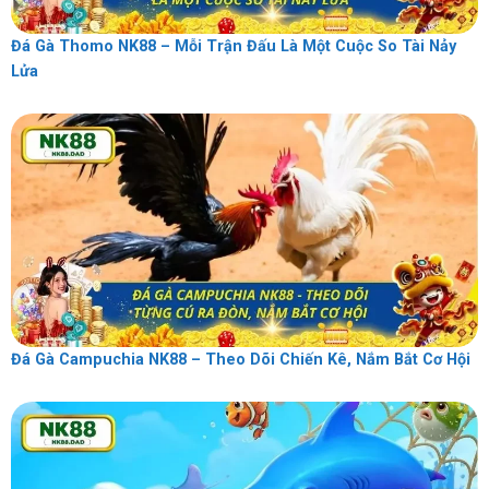
Đá Gà Thomo NK88 – Mỗi Trận Đấu Là Một Cuộc So Tài Nảy
Lửa
Đá Gà Campuchia NK88 – Theo Dõi Chiến Kê, Nắm Bắt Cơ Hội