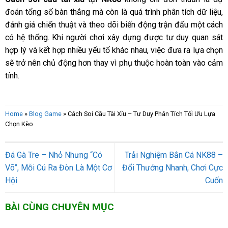
đoán tổng số bàn thắng mà còn là quá trình phân tích dữ liệu,
đánh giá chiến thuật và theo dõi biến động trận đấu một cách
có hệ thống. Khi người chơi xây dựng được tư duy quan sát
hợp lý và kết hợp nhiều yếu tố khác nhau, việc đưa ra lựa chọn
sẽ trở nên chủ động hơn thay vì phụ thuộc hoàn toàn vào cảm
tính.
Home
»
Blog Game
»
Cách Soi Cầu Tài Xỉu – Tư Duy Phân Tích Tối Ưu Lựa
Chọn Kèo
Đá Gà Tre – Nhỏ Nhưng “Có
Trải Nghiệm Bắn Cá NK88 –
Võ”, Mỗi Cú Ra Đòn Là Một Cơ
Đổi Thưởng Nhanh, Chơi Cực
Hội
Cuốn
BÀI CÙNG CHUYÊN MỤC