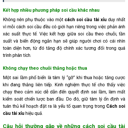
Kết hợp nhiều phương pháp soi cầu khác nhau
Không nên phụ thuộc vào một
cách soi cầu tài xỉu
duy nhất
vì mỗi cách soi cầu đều có giới hạn riêng trong việc phản ánh
xác suất thực tế. Việc kết hợp giữa soi cầu theo chuỗi, tần
suất và biến động ngắn hạn sẽ giúp người chơi có cái nhìn
toàn diện hơn, từ đó tăng độ chính xác tương đối trong quá
trình phân tích.
Không chạy theo chuỗi thắng hoặc thua
Một sai lầm phổ biến là tâm lý “gỡ” khi thua hoặc tăng cược
khi đang thắng liên tiếp. Kinh nghiệm thực tế cho thấy việc
chạy theo cảm xúc dễ dẫn đến quyết định sai lầm, làm mất
kiểm soát chiến lược ban đầu. Do đó, giữ tâm lý ổn định và
tuân thủ kế hoạch đặt ra là yếu tố quan trọng trong
Cách soi
cầu tài xỉu
hiệu quả.
Câu hỏi thường gặp về những cách soi cầu tài