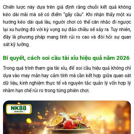
Chiến lược này dựa trên giả định rằng chuỗi kết quả không
kéo dài mãi mà sẽ có điểm “gãy cầu”. Khi nhận thấy một xu
hướng kéo dài quá lâu, người chơi có thể cân nhắc đi ngược
lại xu hướng đó với kỳ vọng sự đảo chiều sẽ xảy ra. Tuy nhiên,
đây là phương pháp mang tính rủi ro cao và đòi hỏi sự quan
sát kỹ lưỡng.
Bí quyết, cách soi cầu tài xỉu hiệu quả năm 2026
Trong quá trình tham gia tài xỉu, để soi cầu hiệu quả không chỉ
dựa vào may mắn hay cảm tính mà cần kết hợp giữa quan sát
dữ liệu, kinh nghiệm thực tế và nguyên tắc quản lý vốn hợp lý
nhằm hạn chế rủi ro trong từng phiên chơi.