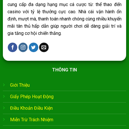
cung cấp đa dạng hạng mục cá cược từ: thể thao đến
casino với tỷ lệ thưởng cực cao. Nhà cái vận hành ổn
định, mượt mà, thanh toán nhanh chóng cùng nhiều khuyến
mãi tân thủ hấp dẫn giúp người chơi dễ dàng giải trí và
gia tăng cơ hội chiến thắng.
THÔNG TIN
Giới Thiệu
Giấy Phép Hoạt Động
Điều Khoản Điều Kiện
Miễn Trừ Trách Nhiệm