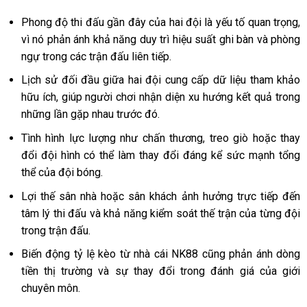
Phong độ thi đấu gần đây của hai đội là yếu tố quan trọng,
vì nó phản ánh khả năng duy trì hiệu suất ghi bàn và phòng
ngự trong các trận đấu liên tiếp.
Lịch sử đối đầu giữa hai đội cung cấp dữ liệu tham khảo
hữu ích, giúp người chơi nhận diện xu hướng kết quả trong
những lần gặp nhau trước đó.
Tình hình lực lượng như chấn thương, treo giò hoặc thay
đổi đội hình có thể làm thay đổi đáng kể sức mạnh tổng
thể của đội bóng.
Lợi thế sân nhà hoặc sân khách ảnh hưởng trực tiếp đến
tâm lý thi đấu và khả năng kiểm soát thế trận của từng đội
trong trận đấu.
Biến động tỷ lệ kèo từ nhà cái NK88 cũng phản ánh dòng
tiền thị trường và sự thay đổi trong đánh giá của giới
chuyên môn.