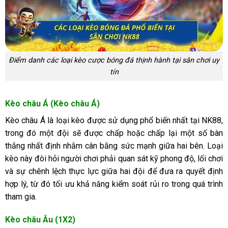
Điểm danh các loại kèo cược bóng đá thịnh hành tại sân chơi uy
tín
Kèo châu Á (Kèo châu Á)
Kèo châu Á là loại kèo được sử dụng phổ biến nhất tại NK88,
trong đó một đội sẽ được chấp hoặc chấp lại một số bàn
thắng nhất định nhằm cân bằng sức mạnh giữa hai bên. Loại
kèo này đòi hỏi người chơi phải quan sát kỹ phong độ, lối chơi
và sự chênh lệch thực lực giữa hai đội để đưa ra quyết định
hợp lý, từ đó tối ưu khả năng kiểm soát rủi ro trong quá trình
tham gia.
Kèo châu Âu (1X2)