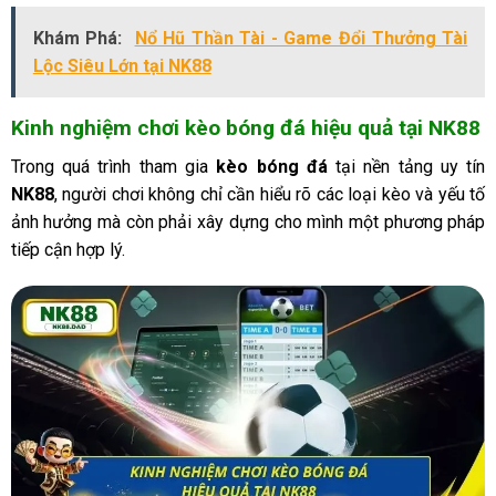
Khám Phá:
Nổ Hũ Thần Tài - Game Đổi Thưởng Tài
Lộc Siêu Lớn tại NK88
Kinh nghiệm chơi kèo bóng đá hiệu quả tại NK88
Trong quá trình tham gia
kèo bóng đá
tại nền tảng uy tín
NK88
, người chơi không chỉ cần hiểu rõ các loại kèo và yếu tố
ảnh hưởng mà còn phải xây dựng cho mình một phương pháp
tiếp cận hợp lý.