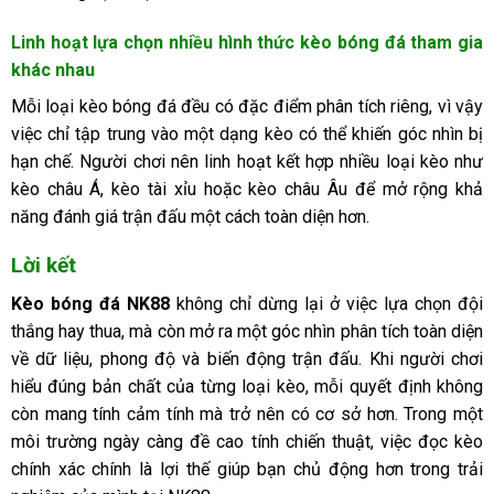
Linh hoạt lựa chọn nhiều hình thức kèo bóng đá tham gia
khác nhau
Mỗi loại kèo bóng đá đều có đặc điểm phân tích riêng, vì vậy
việc chỉ tập trung vào một dạng kèo có thể khiến góc nhìn bị
hạn chế. Người chơi nên linh hoạt kết hợp nhiều loại kèo như
kèo châu Á, kèo tài xỉu hoặc kèo châu Âu để mở rộng khả
năng đánh giá trận đấu một cách toàn diện hơn.
Lời kết
Kèo bóng đá NK88
không chỉ dừng lại ở việc lựa chọn đội
thắng hay thua, mà còn mở ra một góc nhìn phân tích toàn diện
về dữ liệu, phong độ và biến động trận đấu. Khi người chơi
hiểu đúng bản chất của từng loại kèo, mỗi quyết định không
còn mang tính cảm tính mà trở nên có cơ sở hơn. Trong một
môi trường ngày càng đề cao tính chiến thuật, việc đọc kèo
chính xác chính là lợi thế giúp bạn chủ động hơn trong trải